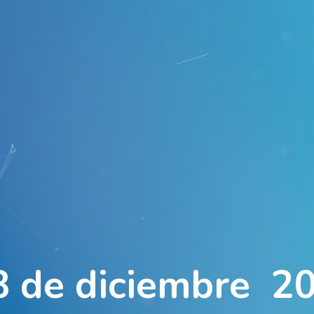
8
d
e
d
i
c
i
e
m
b
r
e
2