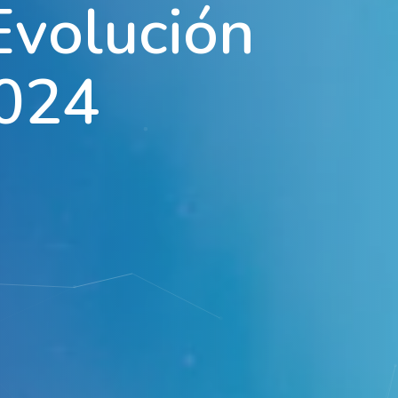
E
v
o
l
u
c
i
ó
n
0
2
4