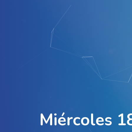
M
i
é
r
c
o
l
e
s
1