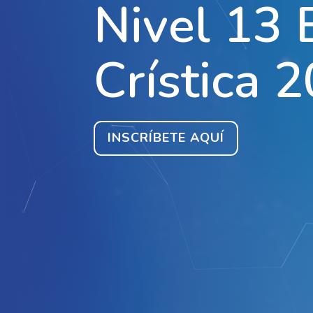
N
i
v
e
l
1
3
C
r
í
s
t
i
c
a
2
INSCRÍBETE AQUÍ